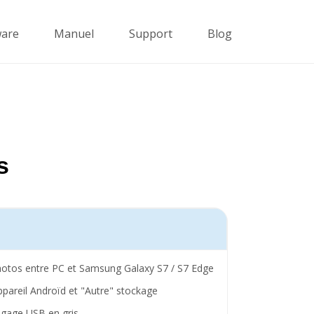
ware
Manuel
Support
Blog
s
otos entre PC et Samsung Galaxy S7 / S7 Edge
areil Androïd et "Autre" stockage
gage USB en gris