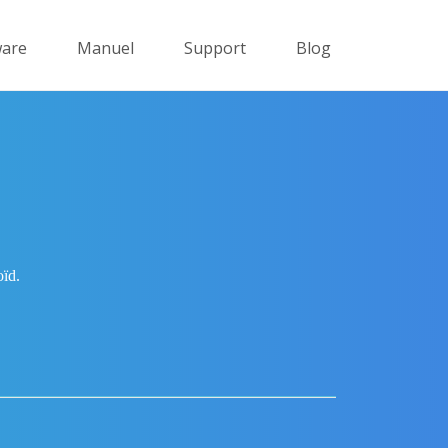
ware
Manuel
Support
Blog
oïd.