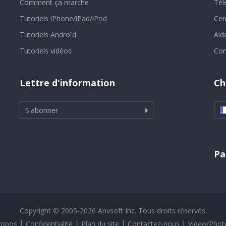
Comment ça marche
Tél
Tutoriels iPhone/iPad/iPod
Cen
Tutoriels Androïd
Aid
Tutoriels vidéos
Con
Lettre d'information
Ch
S'abonner
Pa
Copyright © 2005-2026 Anvsoft Inc. Tous droits réservés.
|
|
|
|
ropos
Confidentialité
Plan du site
Contactez-nous
Video/Phot